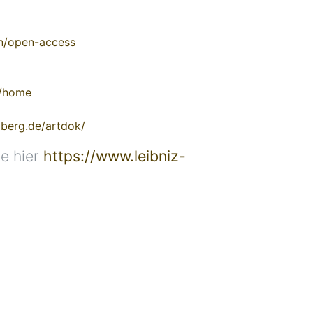
en/open-access
e/home
elberg.de/artdok/
e hier
https://www.leibniz-