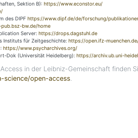
aften, Sektion B):
https://www.econstor.eu/
e/
ium des DIPF
https://www.dipf.de/de/forschung/publikation
ds-pub.bsz-bw.de/home
lication Server:
https://drops.dagstuhl.de
Instituts für Zeitgeschichte:
https://open.ifz-muenchen.d
D:
https://www.psycharchives.org/
t-Dok (Universität Heidelberg):
https://archiv.ub.uni-heid
Access in der Leibniz-Gemeinschaft finden Si
n-science/open-access
.